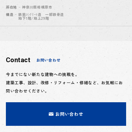
街地開発事業
所在地
神奈川県相模原市
構造
鉄筋ｺﾝｸﾘｰﾄ造 一部鉄骨造
地下1階/地上29階
Contact
お問い合わせ
今までにない新たな建物への挑戦を。
建築工事、設計、改修・リフォーム・修繕など、お気軽にお
問い合わせください。
お問い合わせ