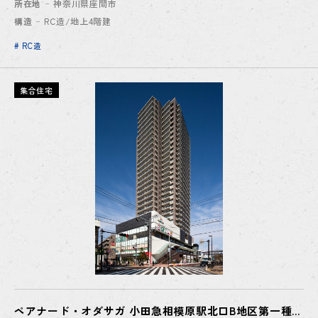
所在地
神奈川県座間市
構造
RC造/地上4階建
# RC造
集合住宅
ペアナード・オダサガ 小田急相模原駅北口B地区第一種市