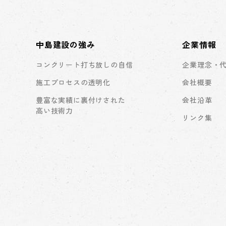
中島建設の強み
企業情報
コンクリート打ち放しの自信
企業理念・
施工プロセスの透明化
会社概要
豊富な実績に裏付けされた
会社沿革
高い技術力
リンク集